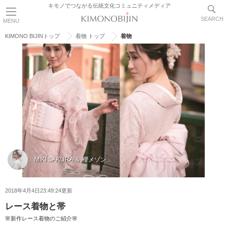
キモノでつながる伝統文化コミュニティメディア
SEARCH
MENU
KIMONO BIJINトップ
着物 トップ
着物
MIKI SAKURA ＆ 櫻メゾン
2018年4月4日23:49:24更新
レース着物と帯
🌸新作レース着物のご紹介🌸