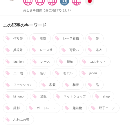
美しさを自由に身に着けてほしい
この記事のキーワード
作り帯
着物
レース着物
帯
兵児帯
レース帯
可愛い
浴衣
fashion
レース
振袖
コルセット
二十歳
撮り
モデル
japan
ファッション
和装
和服
品
kimono
通販
ネットショップ
shop
撮影
ポートレート
趣着物
双子コーデ
ふわふわ帯