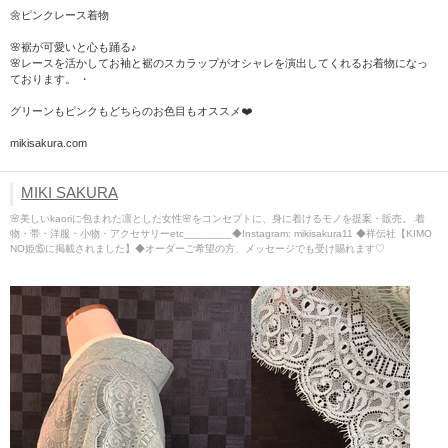
🌼ピンクレース着物
🌸裾が可愛いと心も踊る♪
🌸レースを活かしてお袖と裾のスカラップがオシャレを演出してくれるお着物になっ
ております。 ・
グリーンもピンクもどちらのお色目もオススメ❤️
mikisakura.com
MIKI SAKURA
🌸美しいkaoriに包まれた凛とした女性🌸をコンセプトに、身に着けるモノを提案・販売。 着
物・帯・洋服・小物・アクセサリーetc________◆Instagram: mikisakura11 ◆祥伝社【KIMO
NO姫⑮に掲載されました】◆オーダーご希望の方、メッセージでも受け賜れます♡