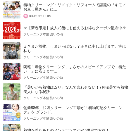
着物クリーニング・リメイク・リフォームで話題の『キモノ
お直し屋さん』に...
KIMONO BIJIN
🎉【新春限定】成人式後にも使えるお得なクーポン配布中🎉
クリーニング本舗 洗いの助
え？まだ着物、しまいっぱなし？正直に申し上げます。実は
私も…
クリーニング本舗 洗いの助
朗報！着物クリーニング、まさかのスピードアップで「着た
い！」に応えます...
クリーニング本舗 洗いの助
「暑いから着物はムリ」なんて言わせない！7月猛暑でも着物
美人になる秘訣
クリーニング本舗 洗いの助
創業98年、和装クリーニング工場が「着物宅配クリーニン
グ」を グランド...
クリーニング本舗 洗いの助
着物を着たあとのメンテナンスが24h限定でお得！