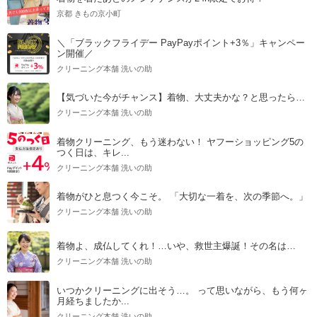
京都 きもの京小町
＼「ブラックフライデー PayPayポイント+3％」キャンペー
ン開催／
クリーニング本舗 洗いの助
【気づいた今がチャンス】着物、大丈夫かな？と思ったら…
クリーニング本舗 洗いの助
着物クリーニング、もう迷わない！ ヤフーショッピング5の
つく日は、キレ...
クリーニング本舗 洗いの助
着物がひと息つく今こそ。 「大切な一着を、次の季節へ。」
クリーニング本舗 洗いの助
着物よ、成仏してくれ！…いや、救世主爆誕！その名は…
クリーニング本舗 洗いの助
いつかクリーニングに出そう…。 って思いながら、もう何ヶ
月経ちましたか...
クリーニング本舗 洗いの助