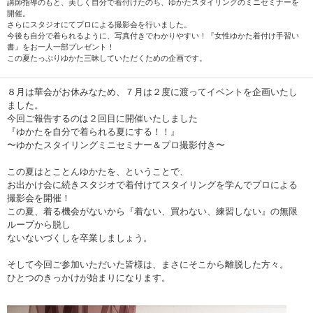
講師指導のもと、美しく自分で着付けたのち、ゆかたスタイリングのミニセミナーを
開催。
さらにスタジオにてプロによる撮影会を行いました。
今後も自分で着られるように、写真付きでわかりやすい！『女性ゆかた着付け手習い
書』をお一人一部プレゼント！
この夏たっぷりゆかた三昧していただくための企画です。
８月は華会がお休みなため、７月は２度に渡ってイベントを企画いたし
ました。
今回ご報告するのは２回目に開催いたしました
『ゆかたを自分で着られる夏にする！！』
〜ゆかたスタイリングミニセミナー＆プロ撮影付き〜
この夏はとことんゆかたを、ということで、
お出かけ会に続きスタジオで着付けてスタイリングを学んでプロによる
撮影会を開催！
この夏、着る機会がないから『着ない、買わない、練習しない』の無限
ループから脱し
ないないづくしを卒業しましょう。
そして今回ご参加いただいた皆様は、まさにそこから離脱した方々。
ひとつのきっかけが始まりになります。