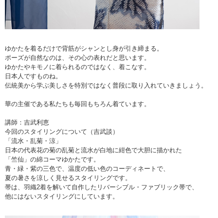
ゆかたを着るだけで背筋がシャンとし身が引き締まる。
ポーズが自然なのは、その心の表れだと思います。
ゆかたやキモノに着られるのではなく、着こなす。
日本人ですものね。
伝統美から学ぶ美しさを特別ではなく普段に取り入れていきましょう。
華の主催である私たちも毎回もちろん着ています。
講師：吉武利恵
今回のスタイリングについて（吉武談）
「流水・乱菊・涼」
日本の代表花の菊の乱菊と流水が白地に紺色で大胆に描かれた
「竺仙」の綿コーマゆかたです。
青・緑・紫の三色で、温度の低い色のコーディネートで、
夏の暑さを涼しく見せるスタイリングです。
帯は、羽織2着を解いて自作したリバーシブル・ファブリック帯で、
他にはないスタイリングにしています。