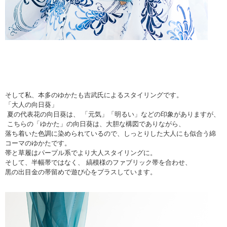
そして私、本多のゆかたも吉武氏によるスタイリングです。
「大人の向日葵」
夏の代表花の向日葵は、 「元気」「明るい」などの印象がありますが、
こちらの「ゆかた」の向日葵は、大胆な構図でありながら、
落ち着いた色調に染められているので、しっとりした大人にも似合う綿
コーマのゆかたです。
帯と草履はパープル系でより大人スタイリングに。
そして、半幅帯ではなく、 縞模様のファブリック帯を合わせ、
黒の出目金の帯留めで遊び心をプラスしています。