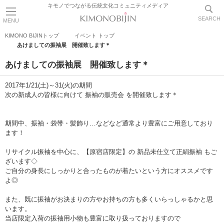
キモノでつながる伝統文化コミュニティメディア
SEARCH
MENU
KIMONO BIJINトップ
イベント トップ
あけましての振袖展 開催致します＊
あけましての振袖展 開催致します＊
2017年1/21(土)～31(火)の期間
次の新成人の皆様に向けて 振袖の販売会 を開催致します＊
期間中、振袖・袋帯・髪飾り…などなど通常より豊富にご用意しており
ます！
リサイクル振袖を中心に、【原宿店限定】の 新品未仕立て正絹振袖 もご
ざいます◇
ご自分の身長にしっかりと合ったものが着たいという方にオススメです
よ◎
また、既に振袖がお決まりの方やお持ちの方も多くいらっしゃるかと思
います。
当店限定入荷の振袖用小物も豊富に取り扱っておりますので