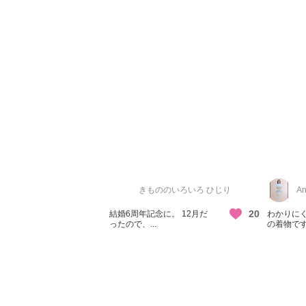
きもののいろいろ ひじり
An
20
結婚6周年記念に。 12月だ
わかりにく
ったので、...
の着物です.