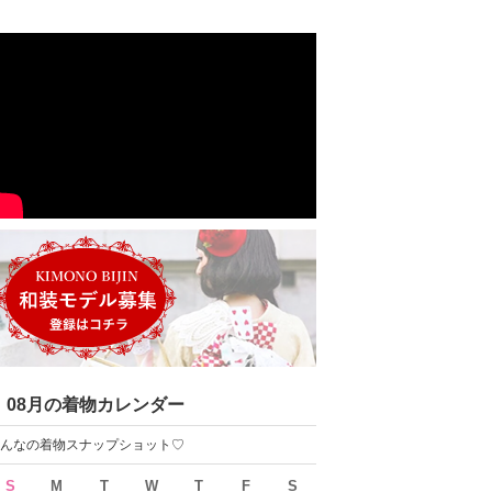
08月の着物カレンダー
んなの着物スナップショット♡
S
M
T
W
T
F
S