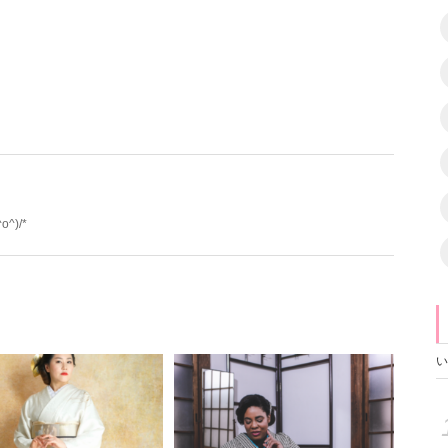
)/*
い