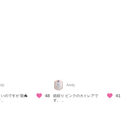
dy
Andy
48
41
いのですが 龍🐲
総絞り ピンクのカトレアで
..
す。 ...