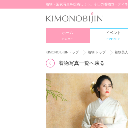
着物・浴衣写真を投稿しよう。今日の着物コーディネ
ホーム
イベント
HOME
EVENTS
KIMONO BIJINトップ
着物 トップ
着物美
着物写真一覧へ戻る