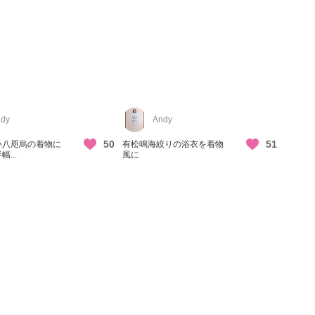
dy
Andy
50
51
い八咫烏の着物に
有松鳴海絞りの浴衣を着物
...
風に