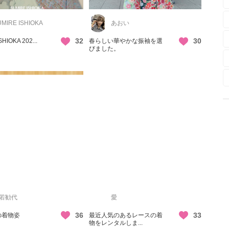
MIRE ISHIOKA
あおい
32
30
HIOKA 202...
春らしい華やかな振袖を選
びました。
若勧代
愛
36
33
の着物姿
最近人気のあるレースの着
物をレンタルしま...