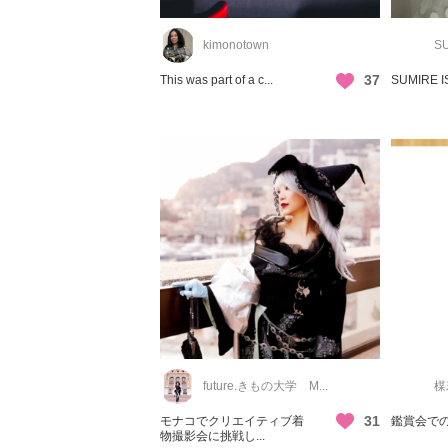
kimonotown
SU
37
This was part of a c...
SUMIRE IS
future.きもの大学 M...
楳
31
モナコでクリエイティブ着
鑑賞会で
物撮影会に挑戦し...