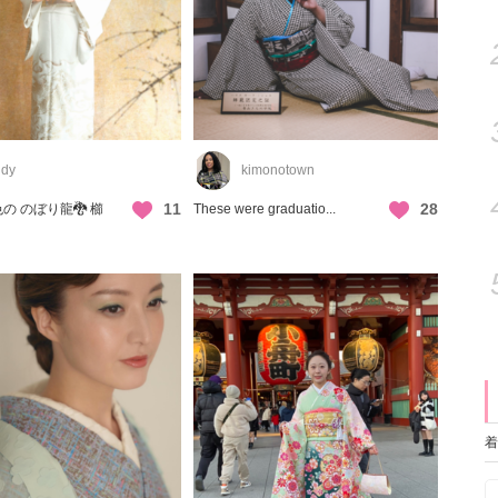
dy
kimonotown
11
28
の のぼり龍🐉 櫛
These were graduatio...
着