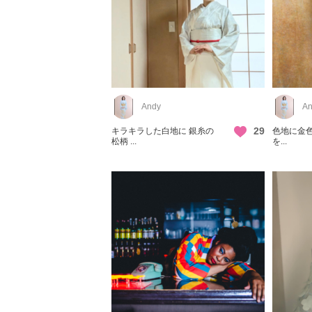
Andy
An
29
キラキラした白地に 銀糸の
色地に金色
松柄 ...
を...