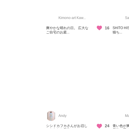
Kimono-art Kaw...
Sa
16
爽やかな晴れの日。 広大な
SHITO H
ご自宅のお庭...
猫ち...
Andy
Ma
24
シシドカフカさんがお召し
青い色が