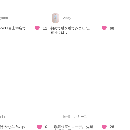
yumi
Andy
11
68
ISAYO 青山本店で
初めて紬を着てみました。
着付けは...
rla
阿部 カミーユ
6
28
爽やかな単衣のお
「歌舞伎座のコーデ。 先週