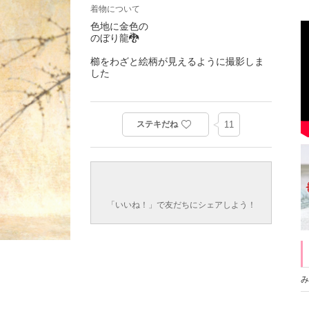
着物について
色地に金色の
のぼり龍🐉
櫛をわざと絵柄が見えるように撮影しま
した
ステキだね
11
「いいね！」で友だちにシェアしよう！
み