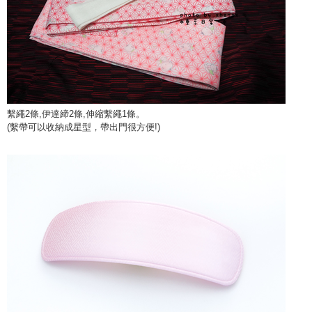
繫繩2條,伊達締2條,伸縮繫繩1條。
(繫帶可以收納成星型，帶出門很方便!)