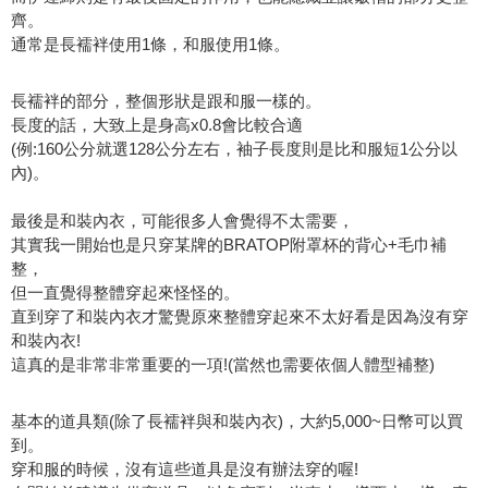
齊。
通常是長襦袢使用1條，和服使用1條。
長襦袢的部分，整個形狀是跟和服一樣的。
長度的話，大致上是身高x0.8會比較合適
(例:160公分就選128公分左右，袖子長度則是比和服短1公分以
內)。
最後是和裝內衣，可能很多人會覺得不太需要，
其實我一開始也是只穿某牌的BRATOP附罩杯的背心+毛巾補
整，
但一直覺得整體穿起來怪怪的。
直到穿了和裝內衣才驚覺原來整體穿起來不太好看是因為沒有穿
和裝內衣!
這真的是非常非常重要的一項!(當然也需要依個人體型補整)
基本的道具類(除了長襦袢與和裝內衣)，大約5,000~日幣可以買
到。
穿和服的時候，沒有這些道具是沒有辦法穿的喔!