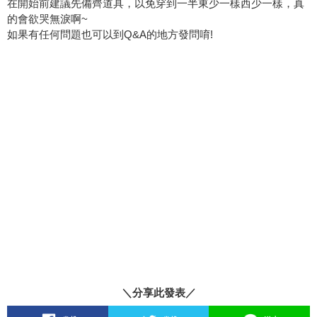
在開始前建議先備齊道具，以免穿到一半東少一樣西少一樣，真
的會欲哭無淚啊~
如果有任何問題也可以到Q&A的地方發問唷!
＼分享此發表／