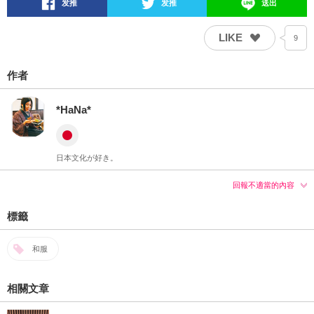
发推
发推
送出
LIKE
9
作者
*HaNa*
日本文化が好き。
回報不適當的內容
標籤
和服
相關文章