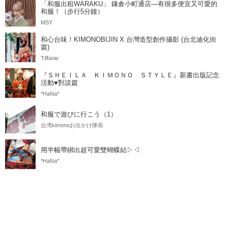
「和服出租WARAKU」 鎌倉小町通店—有很多便宜又可愛的
和服！（步行5分鐘）
MSY
和心台味！KIMONOBIJIN X 台灣造型創作攝影 (台北迪化街
篇)
Tiffanie
『ＳＨＥＩＬＡ ＫＩＭＯＮＯ ＳＴＹＬＥ』新書出版記念
活動♥對談篇
*HaNa*
和服で遊びに行こう（1）
台湾kimonoお出かけ隊長
用半幅帶綁出超可愛雙蝴蝶結▷◁
*HaNa*