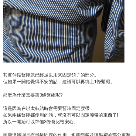
其實伸縮繫繩就已經足以用來固定領子的部分。
但如果一開始覺得不安的話，建議可以再綁上1條繫繩。
那麼為什麼需要第3條繫繩呢?
這是因為在綁太鼓結時會需要暫時固定腰帶，
如果兩條繫繩都使用的話，就沒有可以固定腰帶的東西了!
所以一開始可以準備3條會比較安心。
而伊達締則是有最後固定的作用，也能隱藏並讓皺褶的部分更整