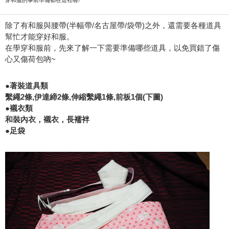
除了有和服與腰帶(半幅帶/名古屋帶/袋帶)之外，還需要各種道具
幫忙才能穿好和服。
在學穿和服前，先來了解一下需要準備哪些道具，以免買錯了傷
心又傷荷包吶~
●著裝道具類
繫繩2條,伊達締2條,伸縮繫繩1條,前板1個(下圖)
●襯衣類
和裝內衣，襯衣，長襦袢
●足袋