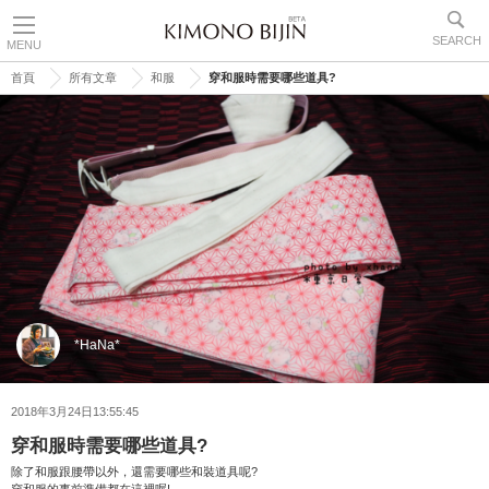
SEARCH
MENU
首頁
所有文章
和服
穿和服時需要哪些道具?
*HaNa*
2018年3月24日13:55:45
穿和服時需要哪些道具?
除了和服跟腰帶以外，還需要哪些和裝道具呢?
穿和服的事前準備都在這裡喔!