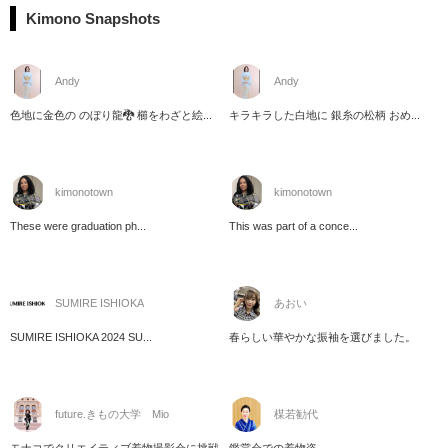
Kimono Snapshots
Andy
Andy
色地に金色の のぼり龍🐉 櫛をわざと絵...
キラキラした白地に 銀糸の松柄 おめ...
kimonotown
kimonotown
These were graduation ph...
This was part of a conce...
SUMIRE ISHIOKA
あおい
SUMIRE ISHIOKA 2024 SU...
春らしい華やかな振袖を選びました。
future.きもの大学 Mio
楳若勧代
モナコでクリエイティブ着物撮影会に挑戦
鑑賞会での着物姿