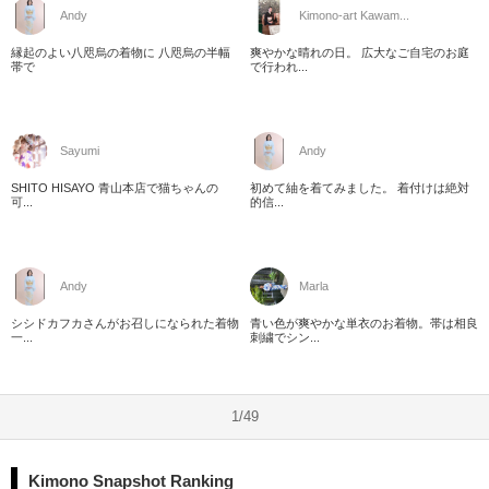
Andy
Kimono-art Kawam...
縁起のよい八咫烏の着物に 八咫烏の半幅
爽やかな晴れの日。 広大なご自宅のお庭
帯で
で行われ...
Sayumi
Andy
SHITO HISAYO 青山本店で猫ちゃんの
初めて紬を着てみました。 着付けは絶対
可...
的信...
Andy
Marla
シシドカフカさんがお召しになられた着物
青い色が爽やかな単衣のお着物。帯は相良
一...
刺繍でシン...
1/49
Kimono Snapshot Ranking