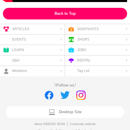
Back to Top
ARTICLES
SNAPSHOTS
EVENTS
SHOPS
LEARN
JOBS
Q&A
RENTAL
Members
Tag List
\
/
Follow us
Desktop Site
About KIMONO BIJIN
Corporate website