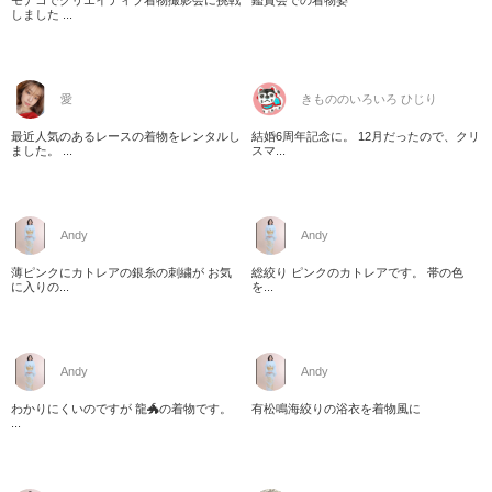
しました ...
愛
きもののいろいろ ひじり
最近人気のあるレースの着物をレンタルし
結婚6周年記念に。 12月だったので、クリ
ました。 ...
スマ...
Andy
Andy
薄ピンクにカトレアの銀糸の刺繍が お気
総絞り ピンクのカトレアです。 帯の色
に入りの...
を...
Andy
Andy
わかりにくいのですが 龍🐲の着物です。
有松鳴海絞りの浴衣を着物風に
...