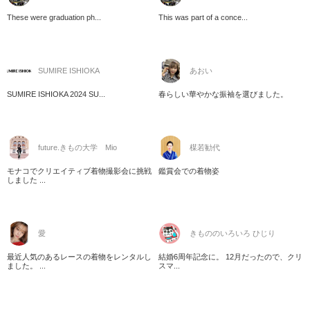
These were graduation ph...
This was part of a conce...
SUMIRE ISHIOKA
あおい
SUMIRE ISHIOKA 2024 SU...
春らしい華やかな振袖を選びました。
future.きもの大学 Mio
楳若勧代
モナコでクリエイティブ着物撮影会に挑戦
鑑賞会での着物姿
しました ...
愛
きもののいろいろ ひじり
最近人気のあるレースの着物をレンタルし
結婚6周年記念に。 12月だったので、クリ
ました。 ...
スマ...