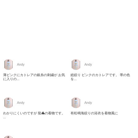
Andy
Andy
薄ピンクにカトレアの銀糸の刺繍が お気
総絞り ピンクのカトレアです。 帯の色
に入りの...
を...
Andy
Andy
わかりにくいのですが 龍🐲の着物です。
有松鳴海絞りの浴衣を着物風に
...