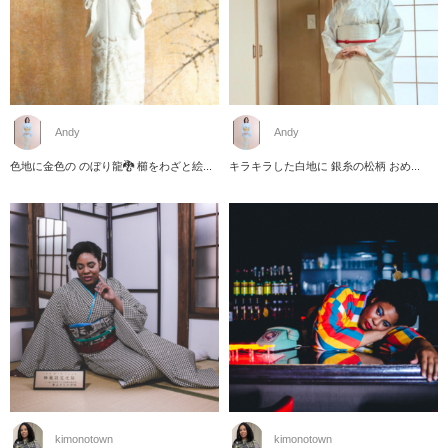
Andy
Andy
色地に金色の のぼり龍🐉 櫛をわざと絵...
キラキラした白地に 銀糸の松柄 おめ...
kimonotown
kimonotown