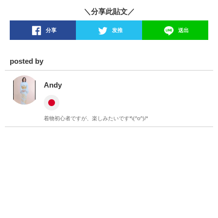
＼分享此貼文／
分享
发推
送出
posted by
Andy
着物初心者ですが、楽しみたいです*\(^o^)/*