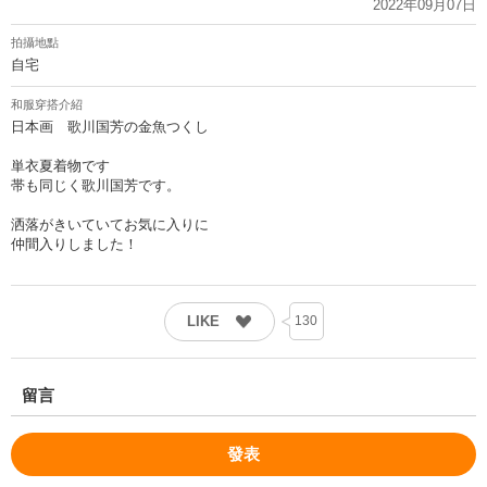
2022年09月07日
拍攝地點
自宅
和服穿搭介紹
日本画 歌川国芳の金魚つくし
単衣夏着物です
帯も同じく歌川国芳です。
洒落がきいていてお気に入りに
仲間入りしました！
LIKE
130
留言
發表