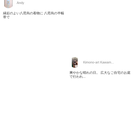
Andy
縁起のよい八咫烏の着物に 八咫烏の半幅
帯で
Kimono-art Kawam...
爽やかな晴れの日。 広大なご自宅のお庭
で行われ...