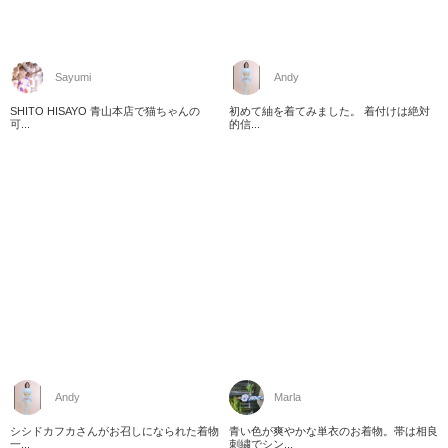
Sayumi
Andy
SHITO HISAYO 青山本店で猫ちゃんの
初めて紬を着てみました。 着付けは絶対
可...
的信...
Andy
Marla
シシドカフカさんがお召しになられた着物
青い色が爽やかな単衣のお着物。帯は相良
一...
刺繍でシン...