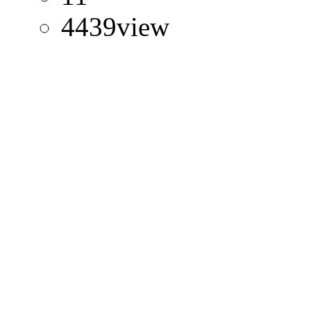
4439
view