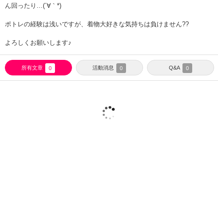
ん回ったり…(´∀｀*)
ポトレの経験は浅いですが、着物大好きな気持ちは負けません??
よろしくお願いします♪
所有文章
活動消息
Q&A
0
0
0