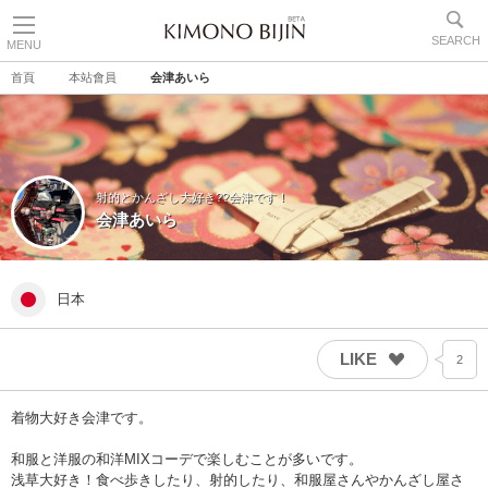
SEARCH
MENU
首頁
本站會員
会津あいら
射的とかんざし大好き??会津です！
会津あいら
日本
LIKE
2
着物大好き会津です。
和服と洋服の和洋MIXコーデで楽しむことが多いです。
浅草大好き！食べ歩きしたり、射的したり、和服屋さんやかんざし屋さ