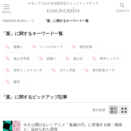
キモノでつながる伝統文化コミュニティメディア
SEARCH
MENU
KIMONO BIJINトップ
「葉」に関するキーワード一覧
「葉」に関するキーワード一覧
髪飾り
レースグローブ
和洋折衷
成人式手袋
前撮り
成人式
和洋ミックス
和洋ミックスコーデ
サテン手袋
和洋折衷コーデ
髪型
「葉」に関するピックアップ記事
表示切替
今さら聞けない！アニメ『鬼滅の刃』に登場する柄・模様
と、込められた意味