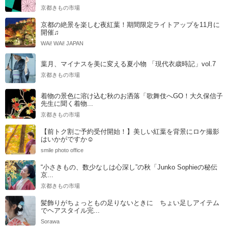
京都きもの市場
京都の絶景を楽しむ夜紅葉！期間限定ライトアップを11月に
開催♫
WAi! WAi! JAPAN
葉月、マイナスを美に変える夏小物 「現代衣歳時記」vol.7
京都きもの市場
着物の景色に溶け込む秋のお洒落「歌舞伎へGO！大久保信子
先生に聞く着物...
京都きもの市場
【前トク割ご予約受付開始！】美しい紅葉を背景にロケ撮影
はいかがですか☺
smile photo office
“小さきもの、数少なしは心深し”の秋「Junko Sophieの秘伝
京...
京都きもの市場
髪飾りがちょっともの足りないときに ちょい足しアイテム
でヘアスタイル完...
Sorawa